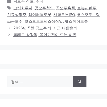
카
공모주 정보
,
주식
테
태
고령화투자
,
공모주청약
,
공모주흥행
,
로봇관련주
,
고
그
신규상장주
,
웨어러블로봇
,
재활로봇IPO
,
코스모로보틱
리
스공모주
,
코스모로보틱스상장일
,
헬스케어로봇
2026년 5월 공모주 왜 지금 나왔을까
폴레드 상장일, 육아가전이 뜨는 이유
검
색: