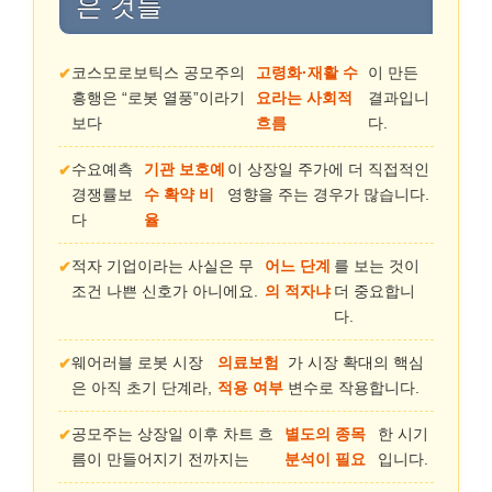
은 것들
코스모로보틱스 공모주의
고령화·재활 수
이 만든
흥행은 “로봇 열풍”이라기
요라는 사회적
결과입니
보다
흐름
다.
수요예측
기관 보호예
이 상장일 주가에 더 직접적인
경쟁률보
수 확약 비
영향을 주는 경우가 많습니다.
다
율
적자 기업이라는 사실은 무
어느 단계
를 보는 것이
조건 나쁜 신호가 아니에요.
의 적자냐
더 중요합니
다.
웨어러블 로봇 시장
의료보험
가 시장 확대의 핵심
은 아직 초기 단계라,
적용 여부
변수로 작용합니다.
공모주는 상장일 이후 차트 흐
별도의 종목
한 시기
름이 만들어지기 전까지는
분석이 필요
입니다.