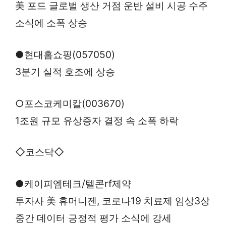
美 포드 글로벌 생산 거점 운반 설비 시공 수주
소식에 소폭 상승
●현대홈쇼핑(057050)
3분기 실적 호조에 상승
○포스코케미칼(003670)
1조원 규모 유상증자 결정 속 소폭 하락
◇코스닥◇
●케이피엠테크/텔콘rf제약
투자사 美 휴머니젠, 코로나19 치료제 임상3상
중간 데이터 긍정적 평가 소식에 강세