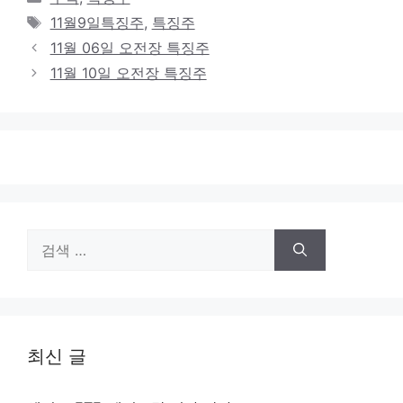
테
태
11월9일특징주
,
특징주
고
그
11월 06일 오전장 특징주
리
11월 10일 오전장 특징주
검
색:
최신 글