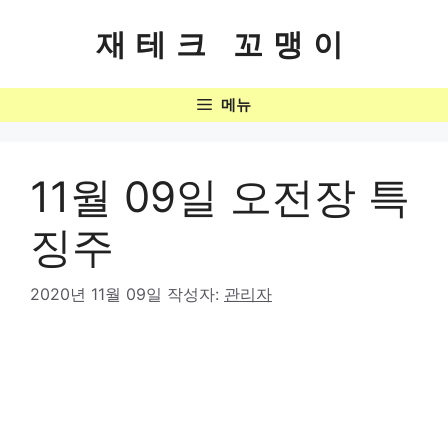
컨
텐
재테크 꼬맹이
츠
로
메뉴
건
너
뛰
기
11월 09일 오전장 특
징주
2020년 11월 09일
작성자:
관리자