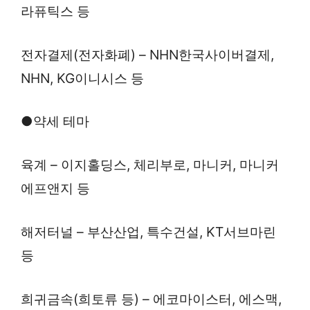
라퓨틱스 등
전자결제(전자화폐) – NHN한국사이버결제,
NHN, KG이니시스 등
●약세 테마
육계 – 이지홀딩스, 체리부로, 마니커, 마니커
에프앤지 등
해저터널 – 부산산업, 특수건설, KT서브마린
등
희귀금속(희토류 등) – 에코마이스터, 에스맥,