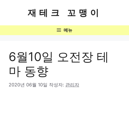
컨
텐
재테크 꼬맹이
츠
로
메뉴
건
너
뛰
기
6월10일 오전장 테
마 동향
2020년 06월 10일
작성자:
관리자