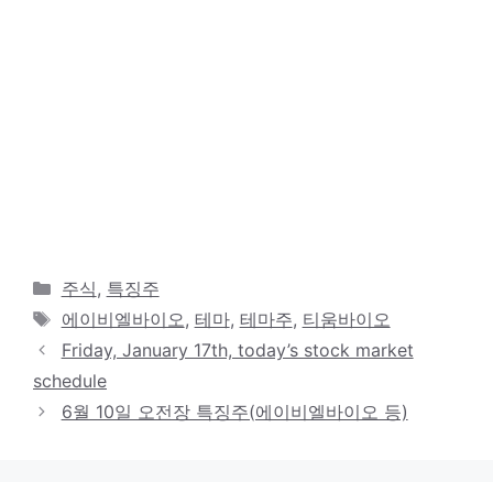
카
주식
,
특징주
테
태
에이비엘바이오
,
테마
,
테마주
,
티움바이오
고
그
Friday, January 17th, today’s stock market
리
schedule
6월 10일 오전장 특징주(에이비엘바이오 등)