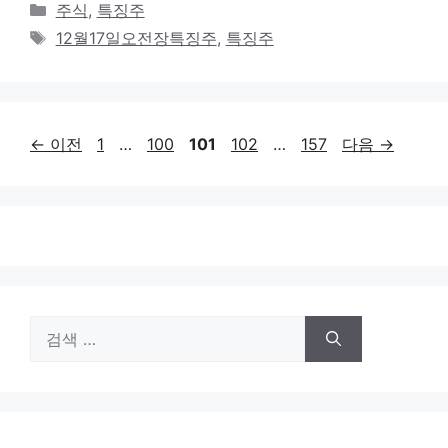
카
주식
,
특징주
테
태
12월17일오전장특징주
,
특징주
고
그
리
페
페
페
페
페
←
이전
1
…
100
101
102
…
157
다음
→
이
이
이
이
이
지
지
지
지
지
검
색: