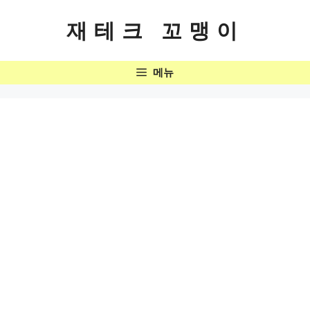
컨
텐
재테크 꼬맹이
츠
로
메뉴
건
너
뛰
기