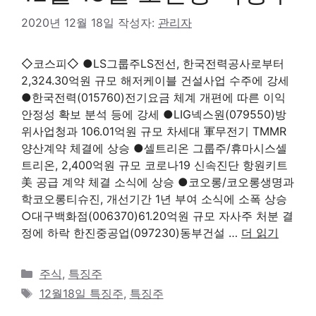
2020년 12월 18일
작성자:
관리자
◇코스피◇ ●LS그룹주LS전선, 한국전력공사로부터
2,324.30억원 규모 해저케이블 건설사업 수주에 강세
●한국전력(015760)전기요금 체계 개편에 따른 이익
안정성 확보 분석 등에 강세 ●LIG넥스원(079550)방
위사업청과 106.01억원 규모 차세대 軍무전기 TMMR
양산계약 체결에 상승 ●셀트리온 그룹주/휴마시스셀
트리온, 2,400억원 규모 코로나19 신속진단 항원키트
美 공급 계약 체결 소식에 상승 ●코오롱/코오롱생명과
학코오롱티슈진, 개선기간 1년 부여 소식에 소폭 상승
○대구백화점(006370)61.20억원 규모 자사주 처분 결
정에 하락 한진중공업(097230)동부건설 …
더 읽기
카
주식
,
특징주
테
태
12월18일 특징주
,
특징주
고
그