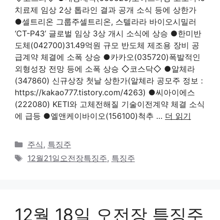
치료제 임상 2상 톱라인 결과 공개 소식 등에 상한가
●셀트리온 그룹주셀트리온, 스텔라라 바이오시밀러
‘CT-P43’ 글로벌 임상 3상 개시 소식에 상승 ●한미반
도체(042700)31.49억원 규모 반도체 제조용 장비 공
급계약 체결에 소폭 상승 ●카카오(035720)폭발적인
외형성장 전망 등에 소폭 상승 ◇코스닥◇ ●알체라
(347860) 신규상장 첫날 상한가(알체라 공모주 정보 :
https://kakao777.tistory.com/4263) ●씨아이에스
(222080) KETI와 고체전해질 기술이전계약 체결 소식
에 급등 ●엘앤케이바이오(156100)척추 …
더 읽기
카
주식
,
특징주
테
태
12월21일오전장특징주
,
특징주
고
그
리
12월 18일 오전장 특징주