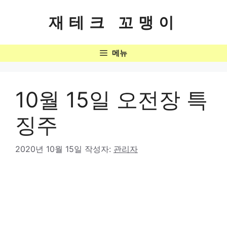
컨
텐
재테크 꼬맹이
츠
로
메뉴
건
너
뛰
기
10월 15일 오전장 특
징주
2020년 10월 15일
작성자:
관리자