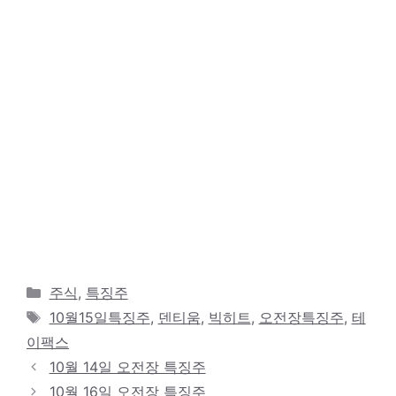
카
주식
,
특징주
테
태
10월15일특징주
,
덴티움
,
빅히트
,
오전장특징주
,
테
고
그
이팩스
리
10월 14일 오전장 특징주
10월 16일 오전장 특징주