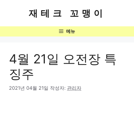
컨
텐
재테크 꼬맹이
츠
로
메뉴
건
너
뛰
기
4월 21일 오전장 특
징주
2021년 04월 21일
작성자:
관리자