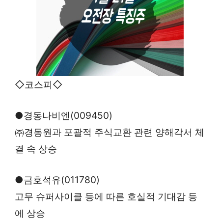
◇코스피◇
●경동나비엔(009450)
㈜경동원과 포괄적 주식교환 관련 양해각서 체
결 속 상승
●금호석유(011780)
고무 슈퍼사이클 등에 따른 호실적 기대감 등
에 상승