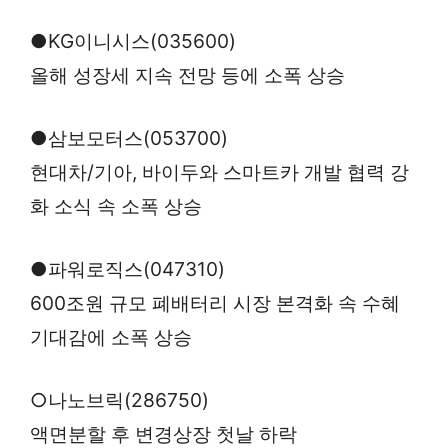
●KG이니시스(035600)
올해 성장세 지속 전망 등에 소폭 상승
●삼보모터스(053700)
현대차/기아, 바이두와 스마트카 개발 협력 강
화 소식 속 소폭 상승
●파워로직스(047310)
600조원 규모 폐배터리 시장 본격화 속 수혜
기대감에 소폭 상승
○나노브릭(286750)
액면분할 후 변경상장 첫날 하락