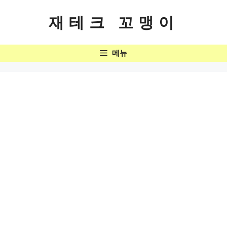
컨
텐
재테크 꼬맹이
츠
로
메뉴
건
너
뛰
기