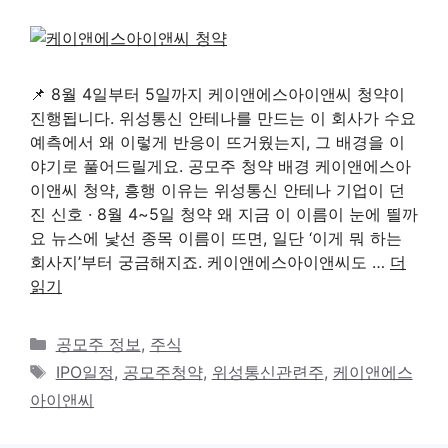
📌 8월 4일부터 5일까지 케이앤에스아이앤씨 청약이
진행됩니다. 위성통신 안테나를 만드는 이 회사가 수요
예측에서 왜 이렇게 반응이 뜨거웠는지, 그 배경을 이
야기로 풀어드릴게요. 공모주 청약 배경 케이앤에스아
이앤씨 청약, 흥행 이유는 위성통신 안테나 기업이 던
진 신호 · 8월 4~5일 청약 왜 지금 이 이름이 눈에 띌까
요 뉴스에 낯선 종목 이름이 뜨면, 일단 ‘이게 뭐 하는
회사지’부터 궁금해지죠. 케이앤에스아이앤씨도 …
더
읽기
카
공모주 정보
,
주식
테
태
IPO일정
,
공모주청약
,
위성통신관련주
,
케이앤에스
고
그
아이앤씨
리