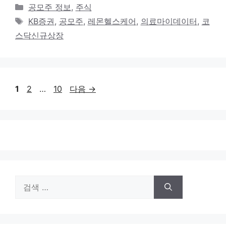
카
공모주 정보
,
주식
테
태
KB증권
,
공모주
,
레몬헬스케어
,
의료마이데이터
,
코
고
그
스닥신규상장
리
페
페
페
1
2
…
10
다음
→
이
이
이
지
지
지
검
색: