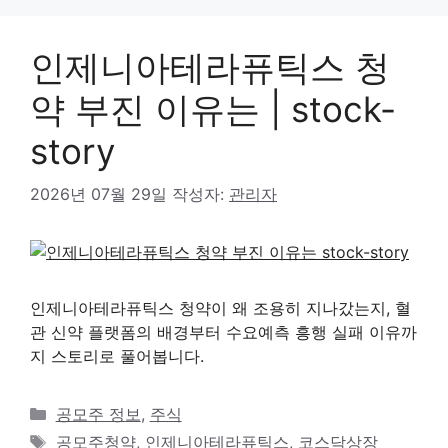
인제니아테라퓨틱스 청
약 부진 이유는 | stock-
story
2026년 07월 29일
작성자:
관리자
인제니아테라퓨틱스 청약이 왜 조용히 지나갔는지, 혈
관 신약 플랫폼의 배경부터 수요예측 흥행 실패 이유까
지 스토리로 풀어봅니다.
카
공모주 정보
,
주식
테
태
공모주청약
,
인제니아테라퓨틱스
,
코스닥상장